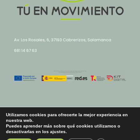
Av. Los Rosales, 6, 37193 Cabrerizos, Salamanca
681 14 67 63
Utilizamos cookies para ofrecerte la mejor experiencia en
nuestra web.
2024 Tu en Movimiento |
Aviso Legal y Política de
Puedes aprender más sobre qué cookies utilizamos o
Privacidad
|
Política de Cookies
|
Política de
desactivarlas en los
ajustes
.
Accesibilidad
|
Mapa del sitio