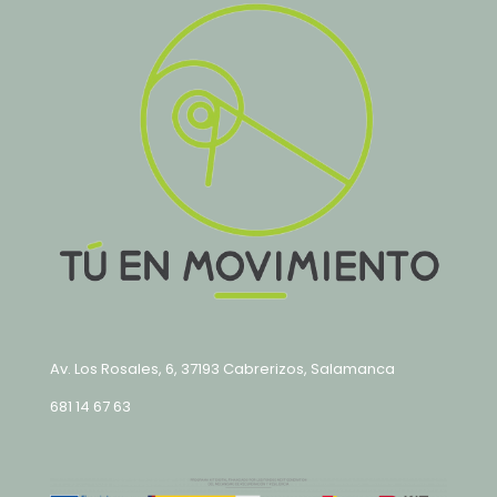
Av. Los Rosales, 6, 37193 Cabrerizos, Salamanca
681 14 67 63